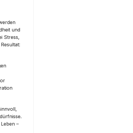
 werden
dheit und
i Stress,
Resultat:
gen
vor
ration
innvoll,
dürfnisse.
n Leben –