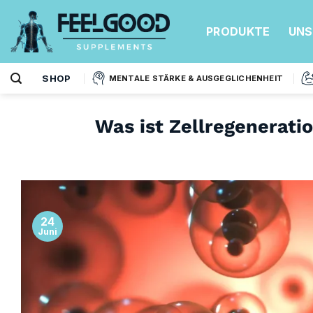
Zum
Inhalt
PRODUKTE
UNS
springen
SHOP
MENTALE STÄRKE & AUSGEGLICHENHEIT
Was ist Zellregenerati
24
Juni