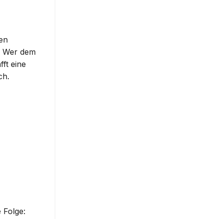
sen
e. Wer dem
ft eine
ch.
 Folge: