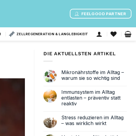
FEELGOOD PARTNER
M
ZELLREGENERATION & LANGLEBIGKEIT
DIE AKTUELLSTEN ARTIKEL
Mikronährstoffe im Alltag –
warum sie so wichtig sind
Keine
Kommentare
Immunsystem im Alltag
zu
Mikronährstoffe
entlasten – präventiv statt
im
reaktiv
Alltag
–
Keine
warum
Kommentare
sie
Stress reduzieren im Alltag
zu
so
Immunsystem
– was wirklich wirkt
wichtig
im
sind
Alltag
Keine
entlasten
Kommentare