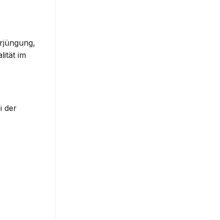
erjüngung,
ität im
i der
F DIE
CHLISTE