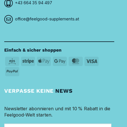
+43 664 35 94 497
office@feelgood-supplements.at
Einfach & sicher shoppen
Eps
Stripe
Apple
Google
MasterCard
Visa
Pay
Pay
PayPal
VERPASSE KEINE
NEWS
Newsletter abonnieren und mit 10 % Rabatt in die
Feelgood-Welt starten.