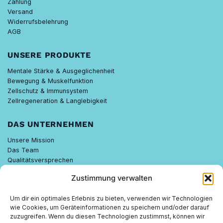
Zahlung
Versand
Widerrufsbelehrung
AGB
UNSERE PRODUKTE
Mentale Stärke & Ausgeglichenheit
Bewegung & Muskelfunktion
Zellschutz & Immunsystem
Zellregeneration & Langlebigkeit
DAS UNTERNEHMEN
Unsere Mission
Das Team
Qualitätsversprechen
Know-how
Zustimmung verwalten
Nachhaltigkeit
Um dir ein optimales Erlebnis zu bieten, verwenden wir Technologien
FEELGOOD WISSEN
wie Cookies, um Geräteinformationen zu speichern und/oder darauf
zuzugreifen. Wenn du diesen Technologien zustimmst, können wir