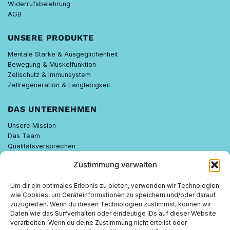
Widerrufsbelehrung
AGB
UNSERE PRODUKTE
Mentale Stärke & Ausgeglichenheit
Bewegung & Muskelfunktion
Zellschutz & Immunsystem
Zellregeneration & Langlebigkeit
DAS UNTERNEHMEN
Unsere Mission
Das Team
Qualitätsversprechen
Know-how
Zustimmung verwalten
Nachhaltigkeit
Um dir ein optimales Erlebnis zu bieten, verwenden wir Technologien
FEELGOOD WISSEN
wie Cookies, um Geräteinformationen zu speichern und/oder darauf
zuzugreifen. Wenn du diesen Technologien zustimmst, können wir
FEELGOOD PARTNER
Daten wie das Surfverhalten oder eindeutige IDs auf dieser Website
verarbeiten. Wenn du deine Zustimmung nicht erteilst oder
Empfehlen lohnt sich.