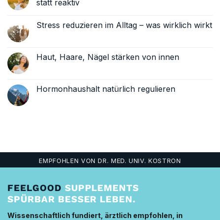
statt reaktiv
im
Alltag
Keine
–
Kommentare
Stress reduzieren im Alltag – was wirklich wirkt
warum
zu
sie
Immunsystem
Keine
so
im
Kommentare
wichtig
Alltag
zu
sind
entlasten
Stress
Haut, Haare, Nägel stärken von innen
–
reduzieren
präventiv
im
Keine
statt
Alltag
Kommentare
reaktiv
–
zu
was
Haut,
Hormonhaushalt natürlich regulieren
wirklich
Haare,
wirkt
Nägel
Keine
stärken
Kommentare
von
zu
innen
Hormonhaushalt
natürlich
regulieren
EMPFOHLEN VON DR. MED. UNIV. KOSTRON
FEELGOOD
SUPPLEMENTS
SPÜRBAR BESSER LEBEN.
Wissenschaftlich fundiert, ärztlich empfohlen, in