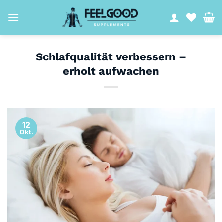
Zum
Inhalt
springen
Schlafqualität verbessern –
erholt aufwachen
12
Okt.