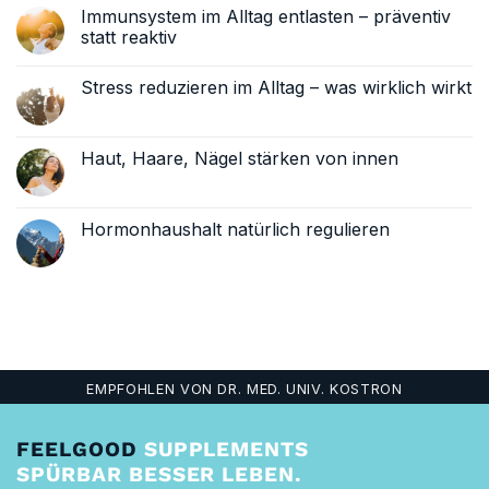
Kommentare
Immunsystem im Alltag entlasten – präventiv
zu
Mikronährstoffe
statt reaktiv
im
Alltag
Keine
–
Kommentare
Stress reduzieren im Alltag – was wirklich wirkt
warum
zu
sie
Immunsystem
Keine
so
im
Kommentare
wichtig
Alltag
zu
sind
entlasten
Stress
Haut, Haare, Nägel stärken von innen
–
reduzieren
präventiv
im
Keine
statt
Alltag
Kommentare
reaktiv
–
zu
was
Haut,
Hormonhaushalt natürlich regulieren
wirklich
Haare,
wirkt
Nägel
Keine
stärken
Kommentare
von
zu
innen
Hormonhaushalt
natürlich
regulieren
EMPFOHLEN VON DR. MED. UNIV. KOSTRON
FEELGOOD
SUPPLEMENTS
SPÜRBAR BESSER LEBEN.