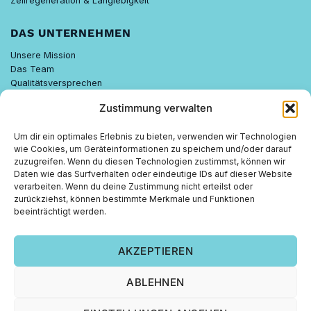
Zellregeneration & Langlebigkeit
DAS UNTERNEHMEN
Unsere Mission
Das Team
Qualitätsversprechen
Know-how
Zustimmung verwalten
Nachhaltigkeit
Um dir ein optimales Erlebnis zu bieten, verwenden wir Technologien
FEELGOOD WISSEN
wie Cookies, um Geräteinformationen zu speichern und/oder darauf
zuzugreifen. Wenn du diesen Technologien zustimmst, können wir
FEELGOOD PARTNER
Daten wie das Surfverhalten oder eindeutige IDs auf dieser Website
verarbeiten. Wenn du deine Zustimmung nicht erteilst oder
Empfehlen lohnt sich.
zurückziehst, können bestimmte Merkmale und Funktionen
Gute Produkte sprechen sich herum – und das belohnen wir. Jetzt
beeinträchtigt werden.
Teil von Feelgood Supplements werden und gemeinsam wachsen!
AKZEPTIEREN
ZUM PARTNERBEREICH
ABLEHNEN