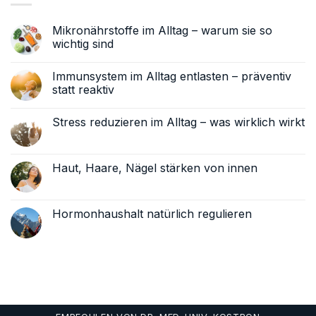
Mikronährstoffe im Alltag – warum sie so
wichtig sind
Keine
Kommentare
Immunsystem im Alltag entlasten – präventiv
zu
Mikronährstoffe
statt reaktiv
im
Alltag
Keine
–
Kommentare
Stress reduzieren im Alltag – was wirklich wirkt
warum
zu
sie
Immunsystem
Keine
so
im
Kommentare
wichtig
Alltag
zu
sind
entlasten
Stress
Haut, Haare, Nägel stärken von innen
–
reduzieren
präventiv
im
Keine
statt
Alltag
Kommentare
reaktiv
–
zu
was
Haut,
Hormonhaushalt natürlich regulieren
wirklich
Haare,
wirkt
Nägel
Keine
stärken
Kommentare
von
zu
innen
Hormonhaushalt
natürlich
regulieren