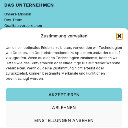
DAS UNTERNEHMEN
Unsere Mission
Das Team
Qualitätsversprechen
Know-how
Zustimmung verwalten
Nachhaltigkeit
Um dir ein optimales Erlebnis zu bieten, verwenden wir Technologien
FEELGOOD WISSEN
wie Cookies, um Geräteinformationen zu speichern und/oder darauf
zuzugreifen. Wenn du diesen Technologien zustimmst, können wir
FEELGOOD PARTNER
Daten wie das Surfverhalten oder eindeutige IDs auf dieser Website
verarbeiten. Wenn du deine Zustimmung nicht erteilst oder
Empfehlen lohnt sich.
zurückziehst, können bestimmte Merkmale und Funktionen
Gute Produkte sprechen sich herum – und das belohnen wir. Jetzt
beeinträchtigt werden.
Teil von Feelgood Supplements werden und gemeinsam wachsen!
AKZEPTIEREN
ZUM PARTNERBEREICH
ABLEHNEN
EINSTELLUNGEN ANSEHEN
Impressum
|
Datenschutz
|
Echtheit von Bewertungen