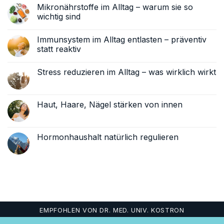
Mikronährstoffe im Alltag – warum sie so
wichtig sind
Keine
Kommentare
Immunsystem im Alltag entlasten – präventiv
zu
Mikronährstoffe
statt reaktiv
im
Alltag
Keine
–
Kommentare
Stress reduzieren im Alltag – was wirklich wirkt
warum
zu
sie
Immunsystem
Keine
so
im
Kommentare
wichtig
Alltag
zu
sind
entlasten
Stress
Haut, Haare, Nägel stärken von innen
–
reduzieren
präventiv
im
Keine
statt
Alltag
Kommentare
reaktiv
–
zu
was
Haut,
Hormonhaushalt natürlich regulieren
wirklich
Haare,
wirkt
Nägel
Keine
stärken
Kommentare
von
zu
innen
Hormonhaushalt
natürlich
regulieren
EMPFOHLEN VON DR. MED. UNIV. KOSTRON