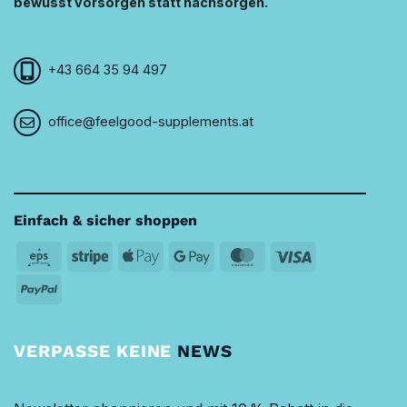
bewusst vorsorgen statt nachsorgen.
+43 664 35 94 497
office@feelgood-supplements.at
Einfach & sicher shoppen
Eps
Stripe
Apple
Google
MasterCard
Visa
Pay
Pay
PayPal
VERPASSE KEINE
NEWS